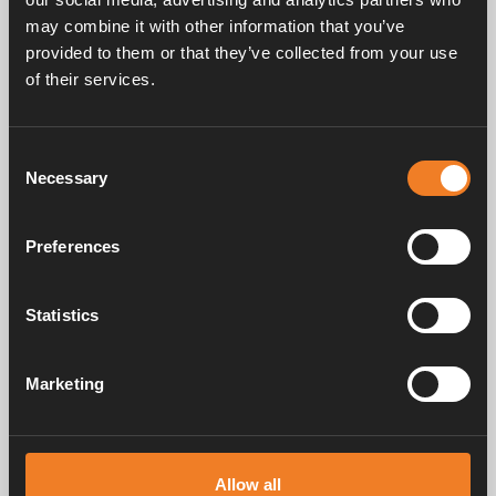
Et enfin, ne pas oublier d’activer (ON).
may combine it with other information that you’ve
provided to them or that they’ve collected from your use
Conseil
of their services.
Définissez l’heure d’extinction du mode jour un
peu avant l’heure à laquelle vous prévoyez de
Consent
revenir dans votre véhicule, afin de bénéficier
Necessary
Selection
d’un climat agréable lors de votre retour
Preferences
Statistics
Marketing
Allow all