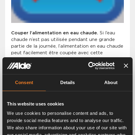
Couper l’alimentation en eau chaude.
Si l’eau
chaude n’est pas utilisée pendant une grande
partie de la journée, l’alimentation en eau chaude
peut facilement être coupée avec cette
fonction.
Consent
Details
About
Pour passer en mode jour (Day Mode)
Sélectionnez vos paramètres:
This website uses cookies
Eau chaude éteinte
We use cookies to personalise content and ads, to
Paramétrage de la température
provide social media features and to analyse our traffic.
Indication de l’heure de démarrage et d’arrêt
We also share information about your use of our site with
du mode jour
our social media, advertising and analytics partners who