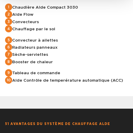
Chaudière Alde Compact 3030
1
Alde Flow
2
Convecteurs
3
Chauffage par le sol
4
Convecteur à ailettes
5
Radiateurs panneaux
6
Sèche-serviettes
7
Booster de chaleur
8
Tableau de commande
9
Alde Contrôle de temperérature automatique (ACC)
10
51 AVANTAGES DU SYSTÈME DE CHAUFFAGE ALDE