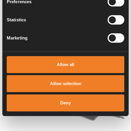
Preferences
Système de chauffage Alde
Statistics
Caravan
Motorhome
Van
Marketing
10
Allow all
7
9
2
1
Allow selection
6
5
8
4
Deny
3