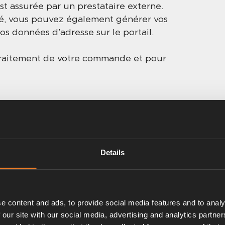
st assurée par un prestataire externe.
é, vous pouvez également générer vos
os données d’adresse sur le portail.
 traitement de votre commande et pour
enregistrement et 
Details
e content and ads, to provide social media features and to analy
etits fichiers texte qui sont
 our site with our social media, advertising and analytics partn
 de gérer votre accès quand vous