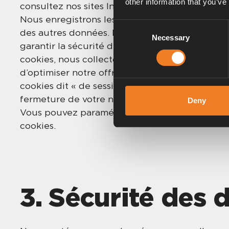
other information that you’ve
consultez nos sites Internet.
Nous enregistrons les données collectées par 
Consent
des autres données. Nous ne traitons ces donné
Necessary
Selection
garantir la sécurité du système et apporter de
cookies, nous collectons également des infor
d’optimiser notre offre en fonction de vos beso
cookies dit « de session ». Ces derniers ne rest
fermeture de votre navigateur Internet. Ils so
Deny
Vous pouvez paramétrer votre navigateur pour 
cookies.
3. Sécurité des