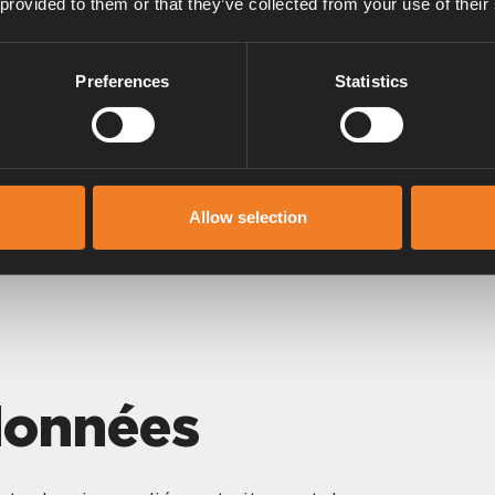
 provided to them or that they’ve collected from your use of their
l’intermédiaire des cookies séparément
es que pour établir des statistiques,
Preferences
Statistics
s améliorations techniques. Avec les
mations qui nous permettent
ins. Nous utilisons exclusivement des
ent sur votre appareil que jusqu’à la
nt alors supprimés automatiquement.
Allow selection
interdire l’enregistrement de
 données