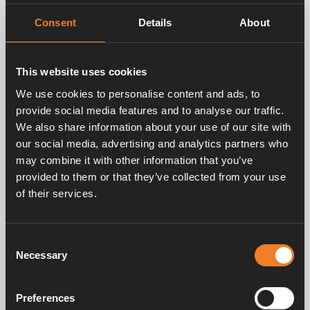
Plus d’eau chaude avec le nouveau modèle
Alde Compact 3030 Plus
Consent
Details
About
Après le lancement de l’Alde Compact 3030 en 2021,
notre gamme de produits s’étend aujourd’hui avec
This website uses cookies
l’arrivée de l’Alde Compact 3030 Plus. Cette version
Plus, assurant le chauffage continu de l’eau, vous
We use cookies to personalise content and ads, to
permettra de profiter de votre douche sans avoir à vous
provide social media features and to analyse our traffic.
soucier d’épuiser votre réserve d’eau chaude.
We also share information about your use of our site with
our social media, advertising and analytics partners who
may combine it with other information that you’ve
provided to them or that they’ve collected from your use
of their services.
Consent
Necessary
Selection
Preferences