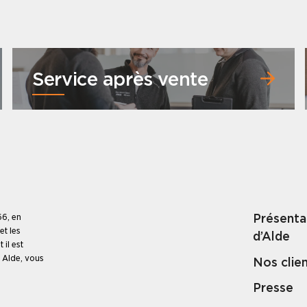
Service après vente
Présenta
66, en
t les
d’Alde
il est
 Alde, vous
Nos clie
Presse