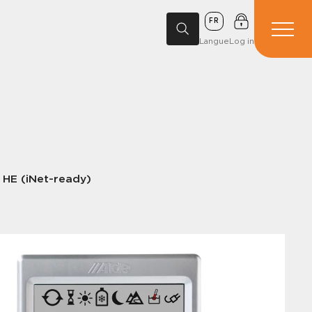
FR
Langue
Log in
HE (iNet-ready)