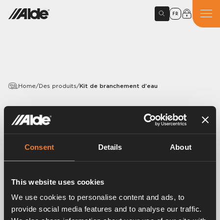
FR
Home
/
Des produits
/
Kit de branchement d’eau
PRODUCTS
Kit de branchement d’eau
Consent
Details
About
Article number:
3010598
Kit complet constitué d’une soupape de sécurité/d’un
robinet de vidange ainsi que d’un raccordement à
This website uses cookies
l’eau chaude et froide.
We use cookies to personalise content and ads, to
Pour raccordement à des tuyaux de Ø 10 mm.
provide social media features and to analyse our traffic.