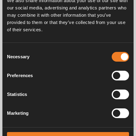
We also share information about your use of our site with
our social media, advertising and analytics partners who
may combine it with other information that you’ve
provided to them or that they’ve collected from your use
of their services.
Manuels et documents
Consent
Necessary
Selection
Service après vente
Preferences
FAQ
Statistics
Marketing
Alde crée un sentiment d'appartenance à la maison depuis 1966, en
fabriquant des systèmes de chauffage pour les camping-cars et les