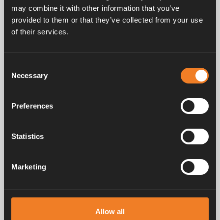
may combine it with other information that you’ve
provided to them or that they’ve collected from your use
Manuels et documents
of their services.
Consent
Service après vente
Necessary
Selection
Preferences
FAQ
Statistics
Marketing
Alde crée un sentiment d'appartenance à la maison depuis 1966, en
fabriquant des systèmes de chauffage pour les camping-cars et les
caravanes. Dès cette époque, nous avons compris à quel point il est
important d'apporter le confort de la maison en voyage. Avec Alde,
vous vous sentez comme chez vous.
Allow all