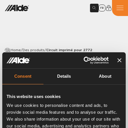
FR
Home
/
Des produits
/
Circuit imprimé pour 2772
PRODUCTS
Circuit imprimé pour 2772
Consent
Details
About
Article number:
2772160
This website uses cookies
Circuit imprimé pour 2772 avec raccord rapide.
We use cookies to personalise content and ads, to
provide social media features and to analyse our traffic.
We also share information about your use of our site with
our social media, advertising and analytics partners who