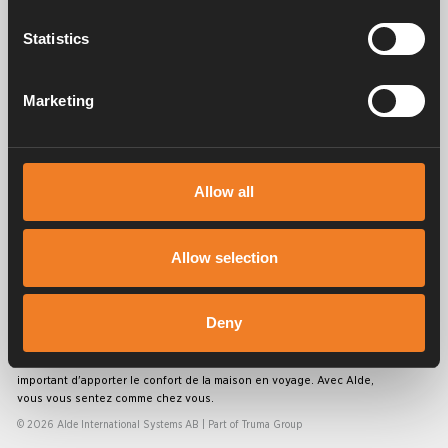
Manuels et documents
Statistics
Marketing
Service après vente
Allow all
FAQ
Allow selection
Deny
Alde crée un sentiment d'appartenance à la maison depuis 1966, en
fabriquant des systèmes de chauffage pour les camping-cars et les
caravanes. Dès cette époque, nous avons compris à quel point il est
important d'apporter le confort de la maison en voyage. Avec Alde,
vous vous sentez comme chez vous.
© 2026 Alde International Systems AB | Part of
Truma Group