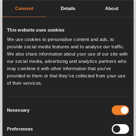
Consent
Details
About
This website uses cookies
Related products
We use cookies to personalise content and ads, to
provide social media features and to analyse our traffic.
We also share information about your use of our site with
our social media, advertising and analytics partners who
may combine it with other information that you’ve
provided to them or that they’ve collected from your use
of their services.
Booster à ventilateur
Consent
Necessary
Selection
Art. nr: 1900630
Preferences